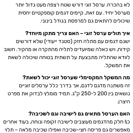
לא בהכרח. ערסל זוגי דורש שטח רצפה מעט גדול יותר
מערסל יחיד. עם זאת, קיימים דגמים קומפקטיים יחסית
שיכולים להתאים גם למרפסת בגודל בינוני.
איך תולים ערסל זוגי – האם צריך מתקן מיוחד?
ישנם דגמים עם מתלה חזק (סטנד ייעודי) שלא דורשים
קידוח, ויש כאלה שמיועדים לתליה מהתקרה או מהקיר. חשוב
לוודא שהתליה מתבצעת על תשתית בטוחה שיכולה לשאת
את המשקל.
מה המשקל המקסימלי שערסל זוגי יכול לשאת?
זה משתנה מדגם לדגם, אך בדרך כלל ערסלים זוגיים
נושאים בין 200 ל-250 ק"ג. תמיד מומלץ לבדוק את מפרט
היצרן.
האם הערסל מתאים גם לישיבה וגם לשכיבה?
כן! חלק מהדגמים מעוצבים לישיבה זקופה ונוחה, בעוד אחרים
מאפשרים גם פריסה חצי-שכיבה ואפילו שכיבה מלאה – תלוי