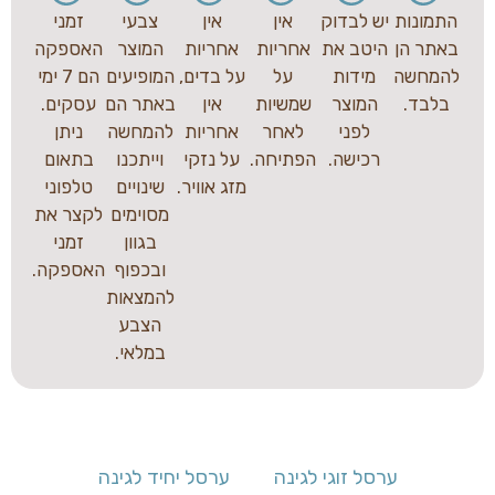
התמונות
יש לבדוק
אין
אין
צבעי
זמני
באתר הן
היטב את
אחריות
אחריות
המוצר
האספקה
להמחשה
מידות
על
על בדים,
המופיעים
הם 7 ימי
בלבד.
המוצר
שמשיות
אין
באתר הם
עסקים.
לפני
לאחר
אחריות
להמחשה
ניתן
רכישה.
הפתיחה.
על נזקי
וייתכנו
בתאום
מזג אוויר.
שינויים
טלפוני
מסוימים
לקצר את
בגוון
זמני
ובכפוף
האספקה.
להמצאות
הצבע
במלאי.
ערסל זוגי לגינה
ערסל יחיד לגינה