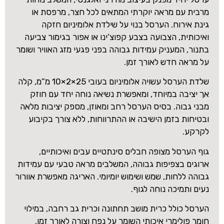
מרבית עם מראה יוקרתי המתאים לכל חצר, מרפסת או
גינת אירוח. הערסל בנוי על שילדת אלומיניום חזקה
ואיכותית, הצבועה בצבע קפוצ’ינו או אפור בגימור צביעה
בתנור, המעניק עמידות גבוהה בפני פגעי מזג האוויר ושומר
על מראה חדש לאורך זמן.
שלדת הערסל עשויה אלומיניום בעובי 25×2×10 מ”מ, קלה
אך יציבה במיוחד, ומאפשרת נשיאה נוחה יחד עם חוזק
מבני גבוה. בסיס הערסל רחב ומאוזן, מספק יציבות מלאה
ובטיחות בזמן הישיבה או ההתרווחות, ללא צורך בקיבוע
לקרקע.
גוף הערסל מצופה חבלים סינתטיים עבים ואיכותיים,
ארוגים בצפיפות גבוהה, המשלבים מראה טבעי עם עמידות
גבוהה ללחות, שמש ושימוש יומיומי. האריגה מאפשרת אוורור
נעים ותמיכה נוחה לגוף.
הערסל כולל כרית מושב תחתונה וכרית גב רחבה, במילוי
חומר פולימרי איכותי השומר על נפח וצורה לאורך זמן.