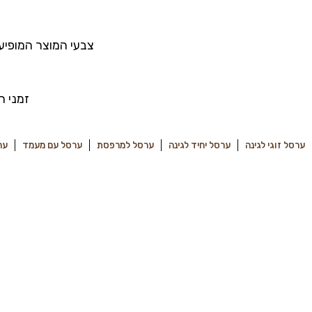
צבעי המוצר המופיעי
זמני האספקה הם 7 ימי ע
ערסל זוגי לגינה
ערסל יחיד לגינה
ערסל למרפסת
ערסל עם מעמד
ער