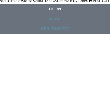
א"ל, טלפון או ווצאפ. העברת הפרטים היא מרצוני החופשי ועל מסירת הפרטים והשי
שליחה
וואטסאפ
050-7859779