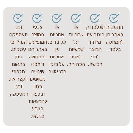
התמונות
יש לבדוק
אין
אין
צבעי
זמני
באתר הן
היטב את
אחריות
אחריות
המוצר
האספקה
להמחשה
מידות
על
על בדים,
המופיעים
הם 7 ימי
בלבד.
המוצר
שמשיות
אין
באתר הם
עסקים.
לפני
לאחר
אחריות
להמחשה
ניתן
רכישה.
הפתיחה.
על נזקי
וייתכנו
בתאום
מזג אוויר.
שינויים
טלפוני
מסוימים
לקצר את
בגוון
זמני
ובכפוף
האספקה.
להמצאות
הצבע
במלאי.