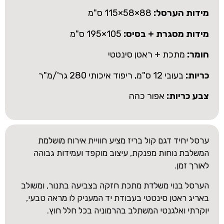
מידות הערסל:
88×58×115 ס"מ
מידות מסגרת + בסיס:
105×195 ס"מ
חומר:
מתכת + ראטן סינטטי
כריות:
בעובי 12 ס"מ, ריפוד איכותי 280 גר'/מ"ר
צבע כריות:
אפור כהה
ערסל יחיד דגם קול בריז מציע חוויית אירוח מושלמת
המשלבת נוחות מפנקת, עיצוב מוקפד ועמידות גבוהה
לאורך זמן.
הערסל בנוי משלדת מתכת חזקה בצביעה בתנור, ומשולב
באריג ראטן סינטטי בעבודת יד המעניק לו מראה טבעי,
יוקרתי ואלגנטי המשתלב בהרמוניה בכל חלל חוץ.